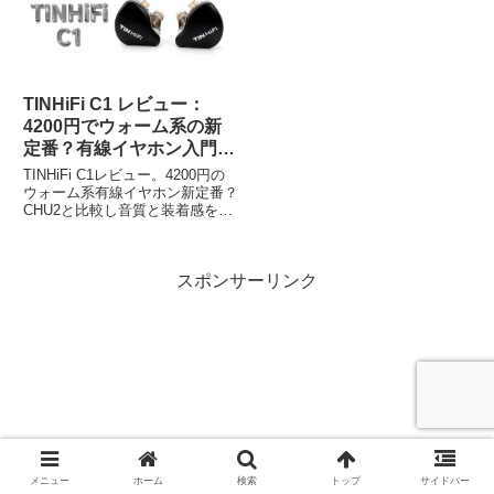
くレビューしていきます。
していきます。
TINHiFi C1 レビュー：
4200円でウォーム系の新
定番？有線イヤホン入門に
最適
TINHiFi C1レビュー。4200円の
ウォーム系有線イヤホン新定番？
CHU2と比較し音質と装着感を評
価！
スポンサーリンク
メニュー
ホーム
検索
トップ
サイドバー