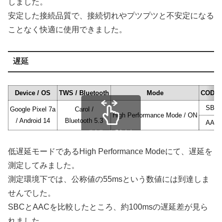
しました。
安定した接続品質で、接続切れやプツプツと不安定になる
ことなく快適に使用できました。
遅延
Device / OS
TWS / Bluetooth
Mode
CODE
SBC
Google Pixel 7a
Carol /
High Performance Mode / ON
/ Android 14
Bluetooth 5.3
AAC
スクロールできます
低遅延モードであるHigh Performance Modeにて、遅延を
測定してみました。
測定環境下では、公称値の55msという数値には到達しま
せんでした。
SBCとAACを比較したところ、約100msの遅延差が見ら
れました。