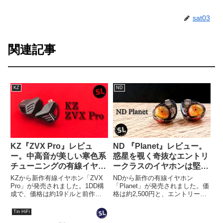
sat03
関連記事
KZ
ND
KZ『ZVX Pro』レビュ
ND 『Planet』レビュー。
ー。中高音が美しい寒色系
惑星を覗く奇抜なエントリ
チューニングの有線イヤホ
ークラスのイヤホンは堅実
ン。
なサウンド。
KZから新作有線イヤホン「ZVX
NDから新作の有線イヤホン
Pro」が発売されました。1DD構
「Planet」が発売されました。価
成で、価格は約19ドルと前作と
格は約2,500円と、エントリーモ
同様です。今回は「ZVX Pro」を
デルに位置づけられるイヤホンで
実際に使用し、「ZVX」や同価格
す。今回は、同価格帯のイヤホン
Tin HiFi
帯のイヤホンと比較しながら詳し
と比較しながら、詳しくレビュー