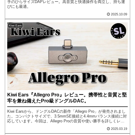
手のひらサイズDAPレビュー。高音質と快適操作を両立し、持ち運
びにも最適。
2025.10.09
Kiwi Ears
Kiwi Ears『Allegro Pro』レビュー。携帯性と音質と堅
牢を兼ね備えたPro級ドングルDAC。
Kiwi Earsから、ドングルDACの新作「Allegro Pro」が発売されまし
た。コンパクトサイズで、3.5mmSE接続と4.4mmバランス接続に対
応しています。今回は、Allegro Proの音質や使い勝手を詳しくレビ
ューします。
2025.03.19