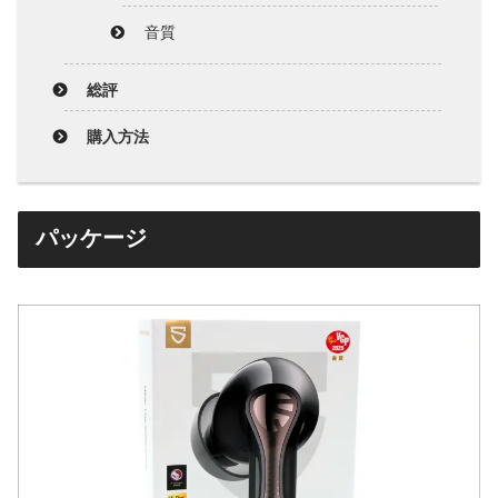
音質
総評
購入方法
パッケージ