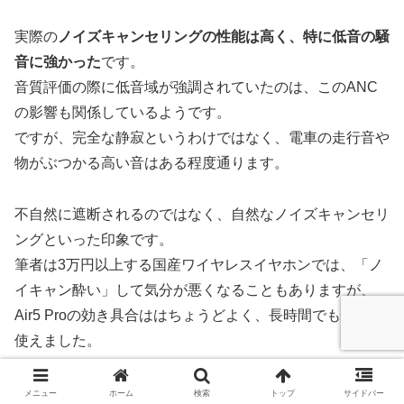
実際の
ノイズキャンセリングの性能は高く、特に低音の騒
音に強かった
です。
音質評価の際に低音域が強調されていたのは、このANC
の影響も関係しているようです。
ですが、完全な静寂というわけではなく、電車の走行音や
物がぶつかる高い音はある程度通ります。
不自然に遮断されるのではなく、自然なノイズキャンセリ
ングといった印象です。
筆者は3万円以上する国産ワイヤレスイヤホンでは、「ノ
イキャン酔い」して気分が悪くなることもありますが、
Air5 Proの効き具合ははちょうどよく、長時間でも快適に
使えました。
メニュー
ホーム
検索
トップ
サイドバー
外音取り込み