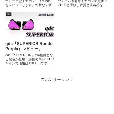
ナミック型イヤホン「D-Minor」
ウォーム系有線イヤホン新定番？
をレビューします。斬新なデザイ
CHU2と比較し音質と装着感を評
ンからは想像できない自然なサウ
価！
ンドで、交換ノズルやドングル
qdc
DACが付属しており、様々な楽
しみ方ができるイヤホンとなって
います。価格は約4500円と、そ
のコストパフォーマンスの高さも
魅力です。
qdc『SUPERIOR Rondo
Purple』レビュー。
qdc「SUPERIOR」の4色目とな
る紫色が登場！評価の高い1DDイ
ヤホンで価格は13000円です。ア
ンバサダーに、アイドルマスター
シンデレラガールズの神谷奈緒が
就任！購入したのでレビューを書
スポンサーリンク
いてみました。