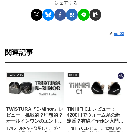
シェアする
sat03
関連記事
TWISTURA
Tin HiFi
TWISTURA『D-Minor』レ
TINHiFi C1 レビュー：
ビュー。挑戦的？理想的？
4200円でウォーム系の新
オールインワンのエントリ
定番？有線イヤホン入門に
ーモデル。
最適
TWISTURAから登場した、ダイ
TINHiFi C1レビュー。4200円の