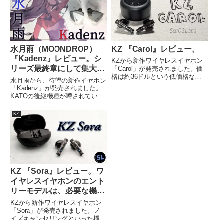
水月雨（MOONDROP）
KZ 『Carol』レビュー。
『Kadenz』レビュー。シ
KZから新作ワイヤレスイヤホン
リーズ最終章にして集大
「Carol」が発売されました。価
格は約36ドルという低価格なが
成。
水月雨から、待望の新作イヤホン
ら、ノイズキャンセリング機能や
「Kadenz」が発売されました。
外音取り込みなど、必要な機能を
KATOの後継機種が噂されていま
搭載しています。今回は新作
したが、ついにそのベールを脱ぎ
TWXCarolをレビューしていきま
ました。シングルダイナミックド
KZ
す。
ライバーを搭載し、KATOの音質
を継承しつつ、新たな進化を遂げ
ています。価格は190ドル。今回
は、「Kadenz」をレビューして
いきます。
KZ 『Sora』レビュー。ワ
イヤレスイヤホンのエント
リーモデルは、必要な機能
に絞り込んで手軽にイイ
KZから新作ワイヤレスイヤホン
音。
「Sora」が発売されました。ノ
イズキャンセリングといった機能