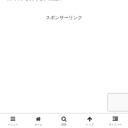
こそ非搭載ですが、約3500円と
いう価格でコストパフォーマンス
重視のTWSです。今回は実機を
スポンサーリンク
使い、音質や操作性を中心にレビ
ューしていきます。
メニュー
ホーム
検索
トップ
サイドバー