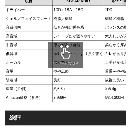
項目
KBEAR KB03
qdc SUPE
ドライバー
1DD＋1BA＋1BC
1DD
シェル／フェイスプレート
樹脂／樹脂
樹脂／樹脂
音質傾向
低音が強い暖色系
バランスの取
高音域
シャープだが聴きやすい
大人しいが見
中音域
厚みがあり自然
柔らかく厚み
低音域
振動ユニットにより強く響く
キレがあり押
ボーカル
自然で美しい
上手だが低音
スクロールできます
音場
やや広め
普通～やや広
装着感
良好
抜群に良い
重量（片側）
約5.6g
約5.4g
Amazon価格（参考）
7,989円
約14,300円
総評