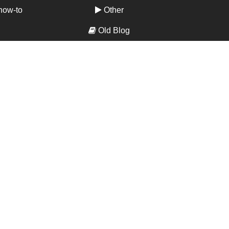
how-to
Other
Old Blog