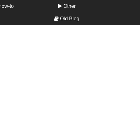
how-to
Other
Old Blog