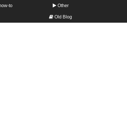
how-to
Other
Old Blog