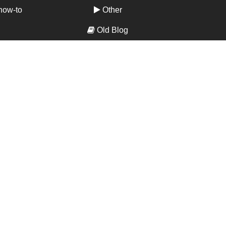
how-to
Other
Old Blog